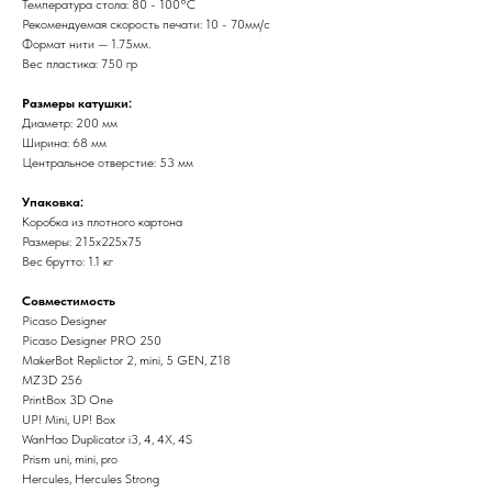
Температура стола: 80 - 100°С
Рекомендуемая скорость печати: 10 - 70мм/с
Формат нити — 1.75мм.
Вес пластика: 750 гр
Размеры катушки:
Диаметр: 200 мм
Ширина: 68 мм
Центральное отверстие: 53 мм
Упаковка:
Коробка из плотного картона
Размеры: 215х225х75
Вес брутто: 1.1 кг
Совместимость
Picaso Designer
Picaso Designer PRO 250
MakerBot Replictor 2, mini, 5 GEN, Z18
MZ3D 256
PrintBox 3D One
UP! Mini, UP! Box
WanHao Duplicator i3, 4, 4X, 4S
Prism uni, mini, pro
Hercules, Hercules Strong